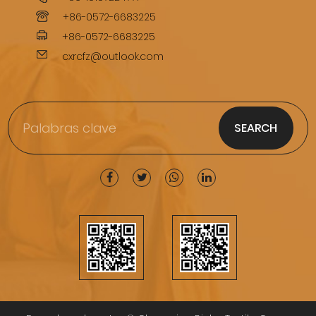
+86-0572-6683225
+86-0572-6683225
cxrcfz@outlook.com