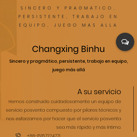
ién tiene
también t
SINCERO Y PRAGMATICO,
os diseños
muchos d
PERSISTENTE, TRABAJO EN
EQUIPO, JUEGO MAS ALLA
fibra
microfibr
Changxing Binhu
Sincero y pragmático, persistente, trabajo en equipo,
juego más allá
A su servicio
Hemos construido cuidadosamente un equipo de
servicio posventa compuesto por pilares técnicos y
nos esforzamos por hacer que el servicio posventa
sea más rápido y más íntimo.
+86-15157224771