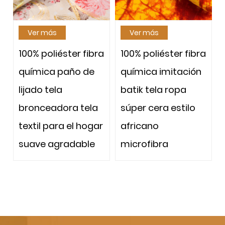
 más
Ver más
Ver más
poliéster fibra
100% poliéster fibra
100% polié
ica paño de
química imitación
química 
 tela
batik tela ropa
lijado tela
ceadora tela
súper cera estilo
bronceado
l para el hogar
africano
textil par
e agradable
microfibra
suave ag
cto fuerte y
al tacto f
dero Hay
duradero
os diseños, y
muchos di
ronceado
el bronce