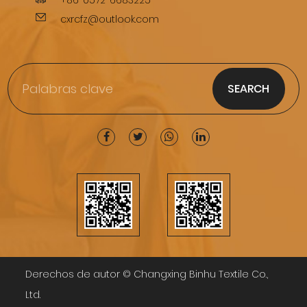
+86-0572-6683225
cxrcfz@outlook.com
Derechos de autor ©
Changxing Binhu Textile Co.,
Ltd.