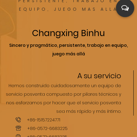
iseños
muchos diseñ
PERSISTENTE, TRABAJO EN
EQUIPO, JUEGO MAS ALLA
a
microfibra
Changxing Binhu
Sincero y pragmático, persistente, trabajo en equipo,
juego más allá
A su servicio
Hemos construido cuidadosamente un equipo de
servicio posventa compuesto por pilares técnicos y
nos esforzamos por hacer que el servicio posventa
sea más rápido y más íntimo.
+86-15157224771
+86-0572-6683225