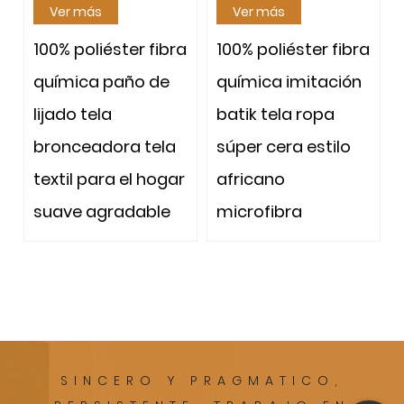
Ver más
Ver más
ster fibra
100% poliéster fibra
100% poliéster 
paño de
química imitación
química paño
batik tela ropa
lijado tela
ora tela
súper cera estilo
bronceadora t
a el hogar
africano
textil para el 
radable
microfibra
suave agrada
uerte y
al tacto fuerte
 Hay
duradero Hay
seños, y
muchos diseño
eado
el bronceado
iene
también tiene
SINCERO Y PRAGMATICO,