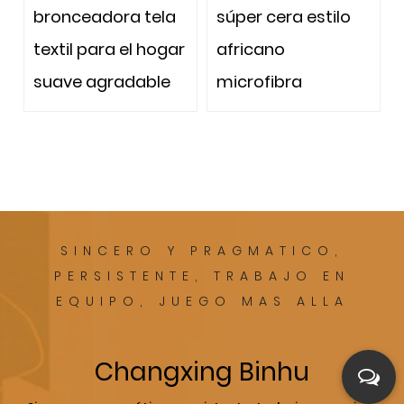
eadora tela
súper cera estilo
bronceado
 para el hogar
africano
textil para
 agradable
microfibra
suave agr
to fuerte y
al tacto fu
ero Hay
duradero 
s diseños, y
muchos di
onceado
el bronce
én tiene
también t
SINCERO Y PRAGMATICO,
s diseños
muchos d
PERSISTENTE, TRABAJO EN
EQUIPO, JUEGO MAS ALLA
fibra
microfibra
Changxing Binhu