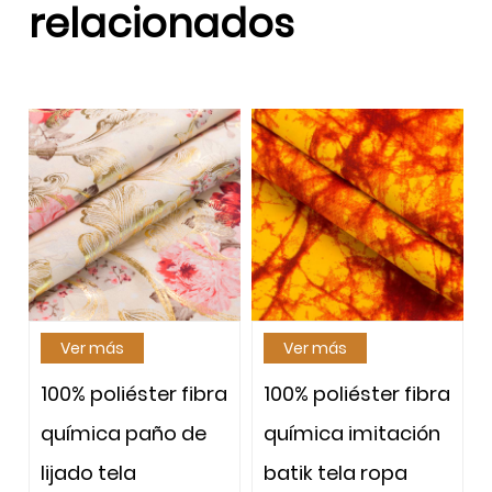
relacionados
más
Ver más
Ver más
oliéster fibra
100% poliéster fibra
100% poliés
ca paño de
química imitación
química p
 tela
batik tela ropa
lijado tela