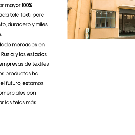
or mayor 100%
ada tela textil para
to, duradero y miles
s
.
ollado mercados en
 Rusia, y los estados
 empresas de textiles
ros productos ha
n el futuro, estamos
comerciales con
r las telas más