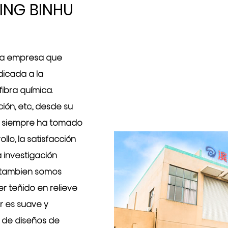
ING BINHU
 una empresa que
edicada a la
fibra química.
ión, etc., desde su
a siempre ha tomado
lo, la satisfacción
a investigación
o.tambien somos
er teñido en relieve
ar es suave y
s de diseños de