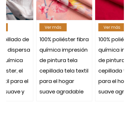
Ver más
Ver más
e
100% poliéster fibra
100% poliéster fibra
a
química impresión
química impresión
de pintura tela
de pintura tela
cepillada tela textil
cepillada tela textil
l
para el hogar
para el hogar
suave agradable
suave agradable
al tacto fuerte y
al tacto fuerte y
duradero miles de
duradero miles de
e
diseños microfibra
diseños microfibra