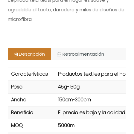
cepillada tela textil para el hogar es suave y
agradable al tacto, duradero y miles de diseños de
microfibra
Descripción
Retroalimentación
Características
Productos textiles para el hoga
Peso
45g-150g
Ancho
150cm-300cm
Beneficio
El precio es bajo y la calidad 
MOQ
5000m